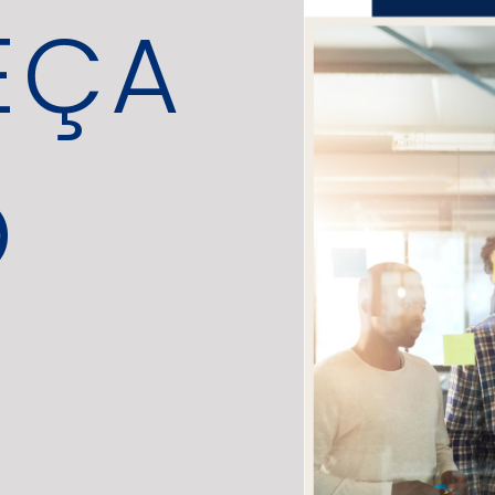
EÇA
O