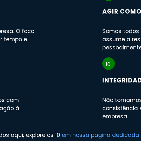
AGIR COM
resa. O foco
Somos todos 
ar tempo e
assume a resp
pessoalmente
10.
INTEGRIDA
tos com
Não tomamos a
dação à
consistência
empresa.
os aqui; explore os 10
em nossa página dedicada