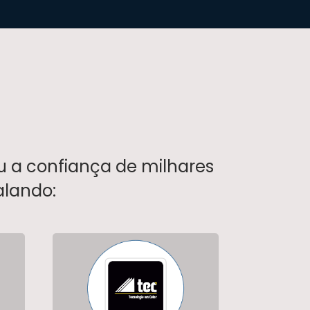
u a confiança de milhares
alando: