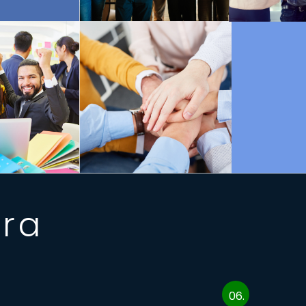
ura
06.