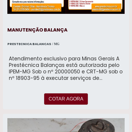
MANUTENÇÃO BALANÇA
PRESTECNICA BALANCAS
/ MG
Atendimento exclusivo para Minas Gerais A
Prestécnica Balanças está autorizada pelo
IPEM-MG Sob o nº 20000050 e CRT-MG sob o
nº 18903-95 à executar serviços de
assistência técnica, manutenção
preventiva, corretiva, instalação e
calibração com emissão de certificado de
COTAR AGORA
conformidade de balanças de todos os
fabricantes, modelos e carga máxima.
fornecimento e instalação de software
gerenciador de pesagem para balanças
rodoviárias. automação de balanças