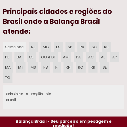
Principais cidades e regiões do
BALANCA TOLEDO PRECO
Brasil onde a Balança Brasil
BALANCA ELETRONICA PARA PESAR GADO
atende:
BALANCA DE PESAR GADO
Selecione
RJ
MG
ES
SP
PR
SC
RS
BALANCA ELETRONICA PARA BOVINOS
PE
BA
CE
GO e DF
AM
PA
AC
AL
AP
BALANCA DIGITAL SUSPENSA 2000KG
MA
MT
MS
PB
PI
RN
RO
RR
SE
BALANCAS DE PLATAFORMA
TO
BALANCA ELETRONICA PARA GADO​
Selecione a região do
BALANCA DE MALA​
Brasil
BALANCA PARA BOVINO​
Balança Brasil - Seu parceiro em pesagem e
ETIQUETA PARA BALANCA 40X40
medição!