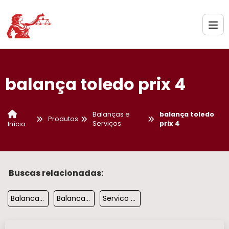
balança toledo prix 4
Balanças e
balança toledo
Produtos
Serviços
prix 4
Início
Buscas relacionadas:
Balanca Digital Comercial
Balanca Para Pet Shop
Servico De Manutencao Em Balanca Toledo