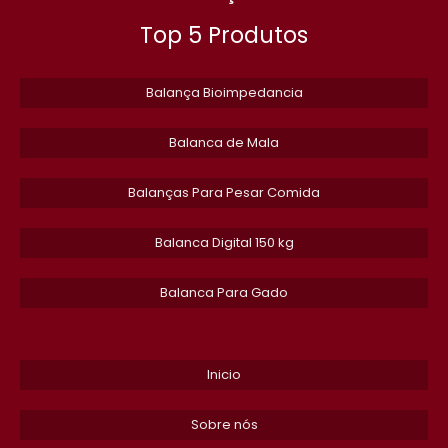
Top 5 Produtos
BALANCA ELETRONICA VISOR MOVEL
VENDA DE BALANCA INDUSTRIAIS
Balança Bioimpedancia
PRESTACAO DE SERVICOS EM CALIBRACAO DE BALANCAS
Balanca de Mala
RODOVIARIAS
BALANCA DE VARAO 200 KG PRECO
Balanças Para Pesar Comida
BALANCA DE PISO 1000 KG
​Balanca Digital 150 kg
BALANCA PLATAFORMA DIGITAL 1000 KG
Balanca Para Gado
ASSISTENCIA TECNICA BALANCA TOLEDO SP
BALANCA TOLEDO 15KG
Inicio
BALANCA SUSPENSA 1000KG
Sobre nós