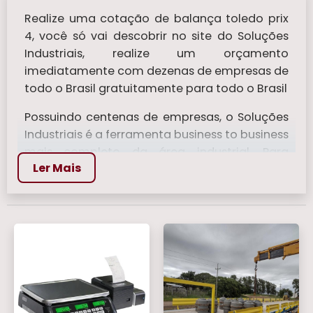
Realize uma cotação de balança toledo prix
4, você só vai descobrir no site do Soluções
Industriais, realize um orçamento
imediatamente com dezenas de empresas de
todo o Brasil gratuitamente para todo o Brasil
Possuindo centenas de empresas, o Soluções
Industriais é a ferramenta business to business
mais completo da área industrial. Para
Ler Mais
realizar um orçamento de balança toledo prix
4, clique em um ou mais dos anuciantes a
seguir:
Veja mais:
Balança Bioimpedancia
|
Balanca de Mala
|
Balanças Para Pesar
Comida
|
Balanca Digital 150 kg
|
Balanca
Analógicas
.