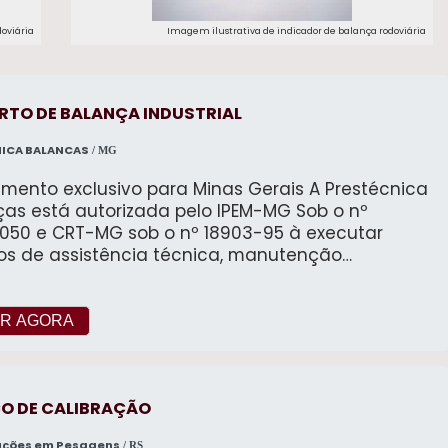
oviária
Imagem ilustrativa de indicador de balança rodoviária
RTO DE BALANÇA INDUSTRIAL
ICA BALANCAS
/ MG
imento exclusivo para Minas Gerais A Prestécnica
ças está autorizada pelo IPEM-MG Sob o nº
050 e CRT-MG sob o nº 18903-95 à executar
ços de assistência técnica, manutenção
tiva, corretiva, instalação e calibração com
o de certificado de conformidade de balanças
dos os fabricantes, modelos e carga máxima.
R AGORA
cimento e instalação de software gerenciador de
a balanças rodoviárias. automação de
ção tecnológica de
balanças rodoviárias e em geral.
ÇO DE CALIBRAÇÃO
uções em Pesagens
/ RS