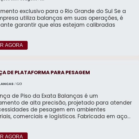
mento exclusivo para o Rio Grande do Sul Se a
mpresa utiliza balanças em suas operações, é
ante garantir que elas estejam calibradas
R AGORA
ÇA DE PLATAFORMA PARA PESAGEM
LANCAS
/ GO
ança de Piso da Exata Balanças é um
amento de alta precisão, projetado para atender
cessidades de pesagem em ambientes
riais, comerciais e logísticos. Fabricada em aço
o de alta resistência, esta balança é ideal para
agem de cargas variadas, oferecendo robustez,
lidade e precisão. Disponível em três dimensões
R AGORA