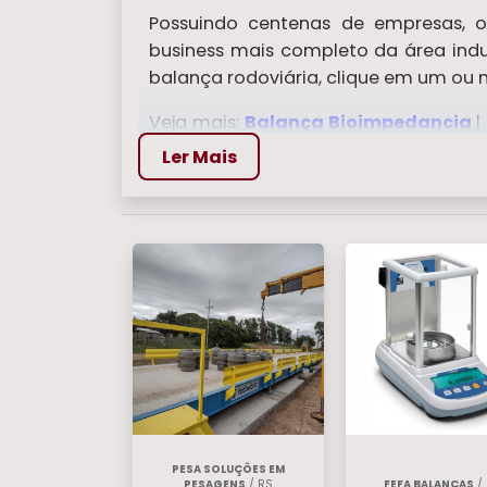
Possuindo centenas de empresas, o 
business mais completo da área indus
balança rodoviária, clique em um ou m
Veja mais:
Balança Bioimpedancia
|
Balanca Digital 150 kg
|
Balanca An
Ler Mais
PESA SOLUÇÕES EM
PESAGENS
/ RS
FEFA BALANÇAS
/ 