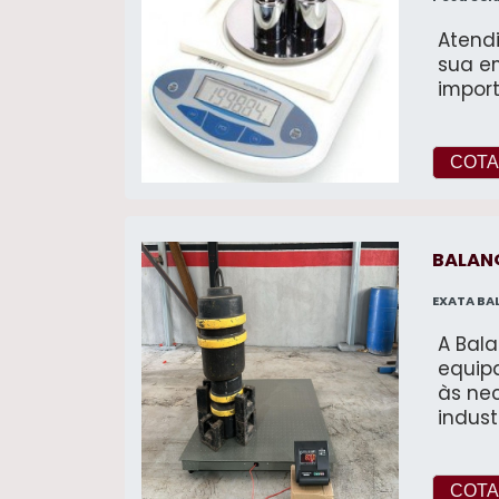
Atendi
sua e
import
COTA
BALAN
EXATA BA
A Bal
equip
às ne
indust
carbon
a pes
durabi
COTA