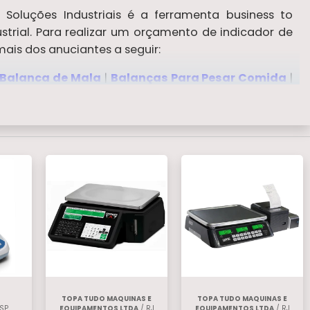
Soluções Industriais é a ferramenta business to
trial. Para realizar um orçamento de indicador de
ais dos anuciantes a seguir:
Balanca de Mala
|
Balanças Para Pesar Comida
|
alógicas
.
TOPA TUDO MAQUINAS E
TOPA TUDO MAQUINAS E
SP
EQUIPAMENTOS LTDA
/ RJ
EQUIPAMENTOS LTDA
/ RJ