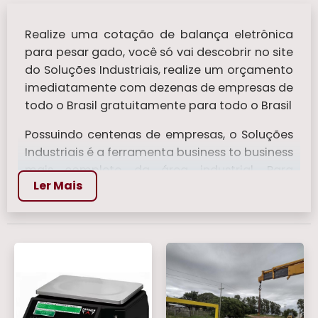
Realize uma cotação de balança eletrônica
para pesar gado, você só vai descobrir no site
do Soluções Industriais, realize um orçamento
imediatamente com dezenas de empresas de
todo o Brasil gratuitamente para todo o Brasil
Possuindo centenas de empresas, o Soluções
Industriais é a ferramenta business to business
mais completo da área industrial. Para
Ler Mais
realizar um orçamento de balança eletrônica
para pesar gado, clique em um ou mais dos
anuciantes a seguir:
Veja mais:
Balança Bioimpedancia
|
Balanca de Mala
|
Balanças Para Pesar
Comida
|
Balanca Digital 150 kg
|
Balanca
Analógicas
.