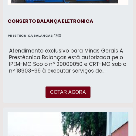
CONSERTO BALANÇA ELETRONICA
PRESTECNICA BALANCAS
/ MG
Atendimento exclusivo para Minas Gerais A
Prestécnica Balanças está autorizada pelo
IPEM-MG Sob o nº 20000050 e CRT-MG sob o
nº 18903-95 à executar serviços de
assistência técnica, manutenção
preventiva, corretiva, instalação e
calibração com emissão de certificado de
COTAR AGORA
conformidade de balanças de todos os
fabricantes, modelos e carga máxima.
fornecimento e instalação de software
gerenciador de pesagem para balanças
rodoviárias. automação de balanças
industriais ,atualização tecnológica de