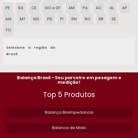
PE
BA
CE
GO e DF
AM
PA
AC
AL
AP
BALANCA INDUSTRIAL
MA
MT
MS
PB
PI
RN
RO
RR
SE
EMPRESAS DE AFERICAO DE BALANCAS
TO
BALANCA PARA INDUSTRIA FARMACEUTICA
Selecione a região do
BALANCA ELETRONICA DE PLATAFORMA
Brasil
ETIQUETA PARA BALANCA TOLEDO PRIX 5
Balança Brasil - Seu parceiro em pesagem e
BALANCA TOLEDO ASSISTENCIA TECNICA
medição!
Top 5 Produtos
BALANCA DE GADO 1500 KG USADA​
BALANCA BOVINA VALOR
Balança Bioimpedancia
ETIQUETA PARA BALANCA EM SP
Balanca de Mala
MANUTENCAO DE BALANCAS SP