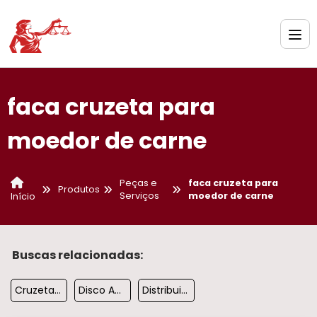
faca cruzeta para
moedor de carne
Peças e
faca cruzeta para
Produtos
Serviços
moedor de carne
Início
Buscas relacionadas:
Cruzeta Moedor De Carne Boca 32
Disco Ac Boca 22 Para Maquina De Moer
Distribuidor De Faca Cruzeta Para Moer