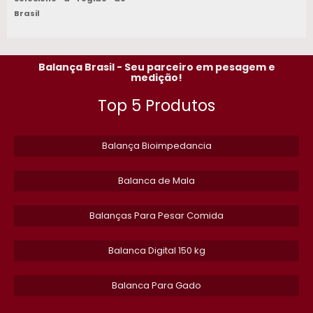
ETIQUETA TERMICA 80MM
Brasil
COMPRAR DISCO CAF 98
Balança Brasil - Seu parceiro em pesagem e
SERRA FITA OSSO CAF
medição!
Top 5 Produtos
MANUTENCAO EM EQUIPAMENTO DE ACOUGUE
ETIQUETA TERMICA 60X40 PERSONALIZADA
Balança Bioimpedancia
SERRA FITA CAF 282
Balanca de Mala
ETIQUETA IMPRESSORA TERMICA
Balanças Para Pesar Comida
MAQUINA DE SERRA FITA CAF
​Balanca Digital 150 kg
ETIQUETAS TERMICAS PERSONALIZADAS
Balanca Para Gado
FORNECEDOR DE DISCO MOEDOR DE CARNE