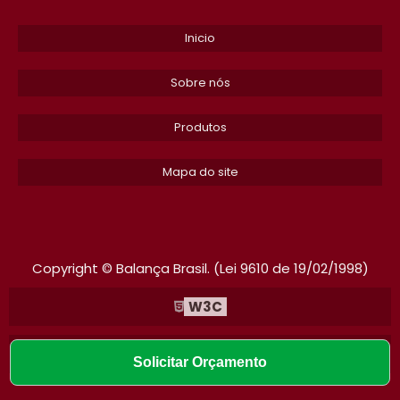
ETIQUETA TERMICA EM SP
Inicio
PECAS PARA MOEDOR DE CARNE
Sobre nós
INSTALACAO DE SOFTWARE PARA BALANCA RODOVIARIA
Produtos
SERVICO DE MANUTENCAO EM SERRA FITA EM SP
Mapa do site
PRECO SERRA FITA CAF 282
PECAS PARA MOEDOR DE CARNE MANUAL
PECAS PARA MOEDOR DE CARNE CAF
Copyright © Balança Brasil. (Lei 9610 de 19/02/1998)
BOBINA ETIQUETA TERMICA
W3C
PECAS DE REPOSICAO PARA MOEDOR DE CARNE
W3C
Solicitar Orçamento
PRECO DE DISCO MOEDOR CAF 98