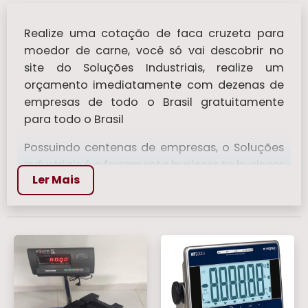
Realize uma cotação de faca cruzeta para
moedor de carne, você só vai descobrir no
site do Soluções Industriais, realize um
orçamento imediatamente com dezenas de
empresas de todo o Brasil gratuitamente
para todo o Brasil
Possuindo centenas de empresas, o Soluções
Industriais é a ferramenta business to business
Ler Mais
mais completo da área industrial. Para
realizar um orçamento de faca cruzeta para
moedor de carne, clique em um ou mais dos
anuciantes a seguir:
Veja mais:
Balança Bioimpedancia
|
Balanca de Mala
|
Balanças Para Pesar
Comida
|
Balanca Digital 150 kg
|
Balanca