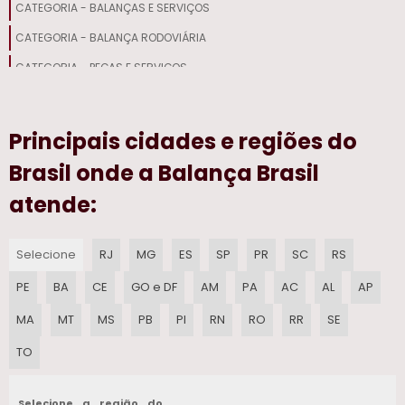
CATEGORIA - BALANÇAS E SERVIÇOS
ETIQUETAS EM BRANCO
CATEGORIA - BALANÇA RODOVIÁRIA
SERVICO DE MANUTENCAO EM MOEDOR DE CARNE EM SP
CATEGORIA - PEÇAS E SERVIÇOS
EMPRESA DE MANUTENCAO EM SERRA FITA EM SP
Principais cidades e regiões do
MANUTENCAO DE SERRA DE FITA
Brasil onde a Balança Brasil
MANUTENCAO MOEDOR DE CARNE
atende:
PECAS PARA MOEDOR DE CARNE ELETRICO
Selecione
RJ
MG
ES
SP
PR
SC
RS
DISCO CAF 98 INOX
PE
BA
CE
GO e DF
AM
PA
AC
AL
AP
SERVICO DE REPARO EM MOEDOR DE CARNE EM SP
MA
MT
MS
PB
PI
RN
RO
RR
SE
EQUIPAMENTOS PARA ACOUGUE
TO
DISCO PARA MOEDOR DE CARNE MANUAL
Selecione a região do