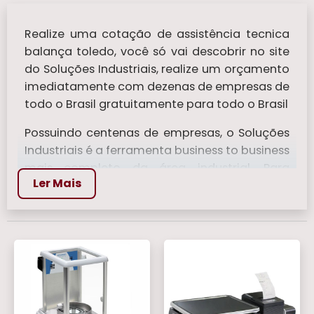
Realize uma cotação de assistência tecnica
balança toledo, você só vai descobrir no site
do Soluções Industriais, realize um orçamento
imediatamente com dezenas de empresas de
todo o Brasil gratuitamente para todo o Brasil
Possuindo centenas de empresas, o Soluções
Industriais é a ferramenta business to business
mais completo da área industrial. Para
Ler Mais
realizar um orçamento de assistência tecnica
balança toledo, clique em um ou mais dos
anuciantes a seguir:
Veja mais:
Balança Bioimpedancia
|
Balanca de Mala
|
Balanças Para Pesar
Comida
|
Balanca Digital 150 kg
|
Balanca
Analógicas
.