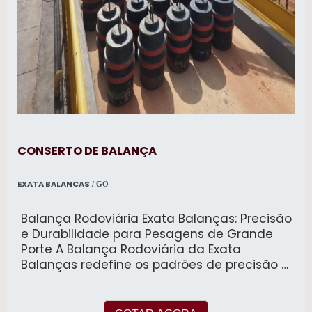
CONSERTO DE BALANÇA
EXATA BALANCAS
/ GO
Balança Rodoviária Exata Balanças: Precisão
e Durabilidade para Pesagens de Grande
Porte A Balança Rodoviária da Exata
Balanças redefine os padrões de precisão e
confiabilidade para a pesagem de veículos
de grande porte. Projetada para atender às
exigências rigorosas de diversos setores,