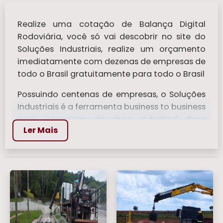
Realize uma cotação de Balança Digital
Rodoviária, você só vai descobrir no site do
Soluções Industriais, realize um orçamento
imediatamente com dezenas de empresas de
todo o Brasil gratuitamente para todo o Brasil
Possuindo centenas de empresas, o Soluções
Industriais é a ferramenta business to business
mais completo da área industrial. Para
Ler Mais
realizar um orçamento de Balança Digital
Rodoviária, clique em um ou mais dos
anuciantes a seguir:
Veja mais:
Balança Bioimpedancia
|
Balanca de Mala
|
Balanças Para Pesar
Comida
|
Balanca Digital 150 kg
|
Balanca
Analógicas
.