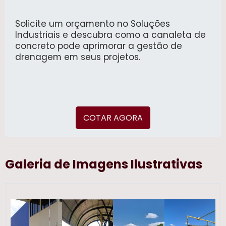
plataforma, garantimos uma busca prática
e segura pelas melhores opções disponíveis
no mercado.
Solicite um orçamento no Soluções
Industriais e descubra como a canaleta de
concreto pode aprimorar a gestão de
drenagem em seus projetos.
COTAR AGORA
Galeria de Imagens Ilustrativas