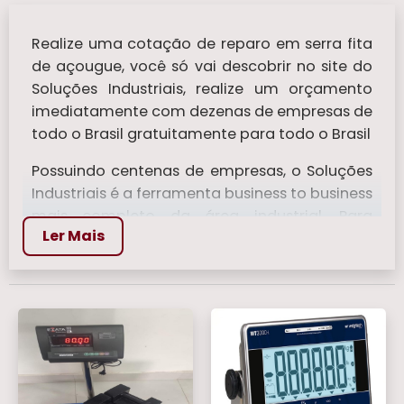
Realize uma cotação de reparo em serra fita
de açougue, você só vai descobrir no site do
Soluções Industriais, realize um orçamento
imediatamente com dezenas de empresas de
todo o Brasil gratuitamente para todo o Brasil
Possuindo centenas de empresas, o Soluções
Industriais é a ferramenta business to business
mais completo da área industrial. Para
Ler Mais
realizar um orçamento de reparo em serra
fita de açougue, clique em um ou mais dos
anuciantes a seguir:
Veja mais:
Balança Bioimpedancia
|
Balanca de Mala
|
Balanças Para Pesar
Comida
|
Balanca Digital 150 kg
|
Balanca
Analógicas
.