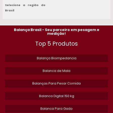
Selecione a região do
SERRA FITA CAF
Brasil
COMPRAR CRUZETA 22
Balança Brasil - Seu parceiro em pesagem e
PECAS PARA MOEDOR DE CARNE CAF
medição!
Top 5 Produtos
EMPRESA DE MANUTENCAO EM SERRA FITA EM SP
ETIQUETA ADESIVA BOPP
Balança Bioimpedancia
REPARO EM SERRA FITA DE ACOUGUE
Balanca de Mala
FORNECEDORA DE CRUZETA 98
Balanças Para Pesar Comida
SERRA FITA PARA CARNE PROFISSIONAL CAF
​Balanca Digital 150 kg
SERVICO DE REPARO EM MOEDOR DE CARNE EM SP
Balanca Para Gado
FORNECEDORA DE CRUZETA 22