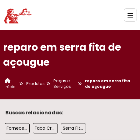
reparo em serra fita de
açougue
Peças e
reparo em serra fita
Produtos
Serviços
de açougue
Início
Buscas relacionadas:
Fornecedora De Cruzeta 22
Faca Cruzeta Para Moedor De Carne
Serra Fita Para Carne Profissional Caf