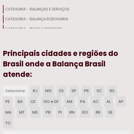
CATEGORIA - BALANÇAS E SERVIÇOS
ETIQUETA TERMICA PARA IMPRESSORA
CATEGORIA - BALANÇA RODOVIÁRIA
ETIQUETA TERMICA 60X40 PERSONALIZADA
CATEGORIA - PEÇAS E SERVIÇOS
MANUTENCAO EM SERRA FITA DE ACOUGUE
Principais cidades e regiões do
PECAS PARA MOEDOR DE CARNE MANUAL
Brasil onde a Balança Brasil
FACA MOEDOR DE CARNE
atende:
DISCO PARA MOEDOR DE CARNE MANUAL
Selecione
RJ
MG
ES
SP
PR
SC
RS
SERRA FITA CAF PRECO
PE
BA
CE
GO e DF
AM
PA
AC
AL
AP
PRECO SERRA FITA CAF 282
MA
MT
MS
PB
PI
RN
RO
RR
SE
ETIQUETAS TERMICAS PERSONALIZADAS
TO
PRECO DE DISCO MOEDOR CAF 98