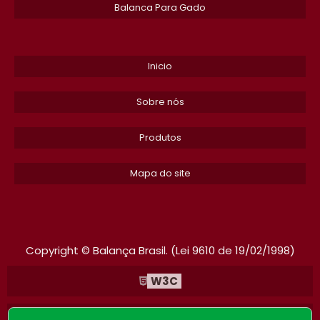
Balanca Para Gado
CONSERTO DE BALANCAS RODOVIARIAS
BALANCA TOLEDO PRIX 4 UNO
Inicio
BALANCA DIGITAL INDUSTRIAL 200KG
Sobre nós
BALANCA ETIQUETADORA
Produtos
BALANCA DIGITAL INDUSTRIAL 1000KG
Mapa do site
BALANCA DE FLUXO
EMPRESA DE MANUTENCAO EM BALANCAS INDUSTRIAIS EM SP
BALANCAS DE PLATAFORMA
Copyright © Balança Brasil. (Lei 9610 de 19/02/1998)
BALANCA ANALITICA PRECO
W3C
BALANCA 1000KG
W3C