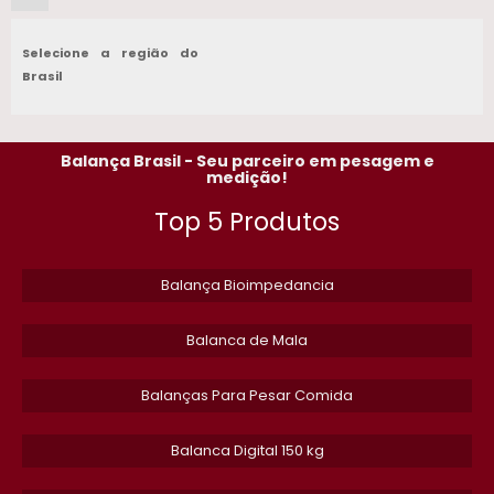
BALANCA TOLEDO EM SP
Selecione a região do
BALANCA INDUSTRIAL DE PRECISAO
Brasil
MANUTENCAO DE BALANCAS ELETRONICAS
Balança Brasil - Seu parceiro em pesagem e
BALANCA MECANICA COM PLATAFORMA
medição!
Top 5 Produtos
BALANCA DINAMICA ESTEIRA
BALANCA COMERCIAL CONTADORA
Balança Bioimpedancia
BALANCA MEDICA
Balanca de Mala
BALANCA PARA PADARIA COM ETIQUETADORA​
Balanças Para Pesar Comida
BALANCA DE PESAR GADO
​Balanca Digital 150 kg
INSTALACAO DE SISTEMA DE PESAGEM