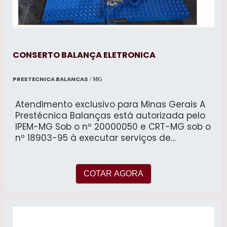
CONSERTO BALANÇA ELETRONICA
PRESTECNICA BALANCAS
/ MG
Atendimento exclusivo para Minas Gerais A
Prestécnica Balanças está autorizada pelo
IPEM-MG Sob o nº 20000050 e CRT-MG sob o
nº 18903-95 à executar serviços de
assistência técnica, manutenção
preventiva, corretiva, instalação e
calibração com emissão de certificado de
COTAR AGORA
conformidade de balanças de todos os
fabricantes, modelos e carga máxima.
fornecimento e instalação de software
gerenciador de pesagem para balanças
rodoviárias. automação de balanças