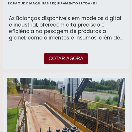
TOPA TUDO MAQUINAS E EQUIPAMENTOS LTDA
/ RJ
As Balanças disponíveis em modelos digital
e industrial, oferecem alta precisão e
eficiência na pesagem de produtos a
granel, como alimentos e insumos, além de
fornecer altíssima flexibilidade para o
atendimento das necessidades de todos os
tipos de estabelecimentos do mercado
COTAR AGORA
varejista, desde os de pequeno porte, até
hipermercados. Equipadas com recursos
como impressão de etiquetas e dados de
preço, elas garantem agilidade no
atendimento e controle de estoque. Entre os
benefícios estão a redução de erros de
pesagem, aumento da produtividade e
conformidade com as normas fiscais,
facilitando o processo operacional e de
gestão, trazendo agilidade e qualidade ao
seu negócio.