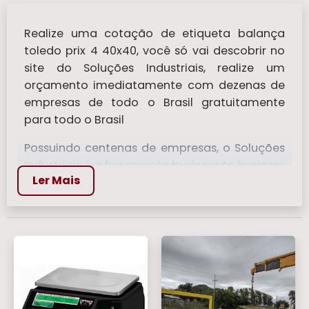
Realize uma cotação de etiqueta balança
toledo prix 4 40x40, você só vai descobrir no
site do Soluções Industriais, realize um
orçamento imediatamente com dezenas de
empresas de todo o Brasil gratuitamente
para todo o Brasil
Possuindo centenas de empresas, o Soluções
Industriais é a ferramenta business to business
Ler Mais
mais completo da área industrial. Para
realizar um orçamento de etiqueta balança
toledo prix 4 40x40, clique em um ou mais dos
anuciantes a seguir:
Veja mais:
Balança Bioimpedancia
|
Balanca de Mala
|
Balanças Para Pesar
Comida
|
Balanca Digital 150 kg
|
Balanca