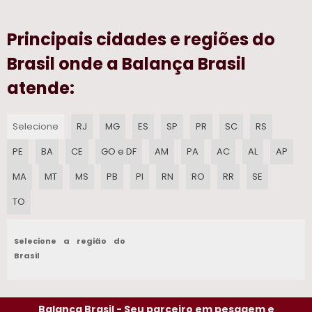
REPARO EM MOEDOR DE CARNE
Principais cidades e regiões do
MANUTENCAO SERRA FITA HORIZONTAL EM SP
Brasil onde a Balança Brasil
ETIQUETA TERMICA 60X40 PERSONALIZADA
atende:
COMPRAR DISCO CAF 98
Selecione
RJ
MG
ES
SP
PR
SC
RS
ETIQUETA ADESIVA BOPP
PE
BA
CE
GO e DF
AM
PA
AC
AL
AP
DISCO PARA MOEDOR DE CARNE
MA
MT
MS
PB
PI
RN
RO
RR
SE
EQUIPAMENTOS PARA ACOUGUE CAF
TO
MAQUINA DE SERRA FITA CAF
Selecione a região do
SERVICO DE MANUTENCAO EM MOEDOR DE CARNE
Brasil
PECAS PARA MOEDOR DE CARNE
Balança Brasil - Seu parceiro em pesagem e