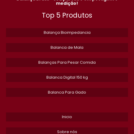
REPARO EM SERRA FITA DE ACOUGUE
medição!
Top 5 Produtos
MANUTENCAO EM EQUIPAMENTO DE ACOUGUE
DISCO MOEDOR DE CARNE BOCA 8
Balança Bioimpedancia
ETIQUETAS EM BRANCO
Balanca de Mala
SERRA FITA PARA CARNE PROFISSIONAL CAF
Balanças Para Pesar Comida
PECAS DE REPOSICAO PARA MOEDOR DE CARNE
​Balanca Digital 150 kg
DISTRIBUIDOR DE DISCO MOEDOR DE CARNE
Balanca Para Gado
PECAS PARA SERRA FITA CAF
EQUIPAMENTOS PARA ACOUGUE
Inicio
SOFTWARE PARA BALANCA RODOVIARIA
Sobre nós