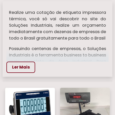
Realize uma cotação de etiqueta impressora
térmica, você só vai descobrir no site do
Soluções Industriais, realize um orçamento
imediatamente com dezenas de empresas de
todo o Brasil gratuitamente para todo o Brasil
Possuindo centenas de empresas, o Soluções
Industriais é a ferramenta business to business
mais completo da área industrial. Para
Ler Mais
realizar um orçamento de etiqueta
impressora térmica, clique em um ou mais
dos anuciantes a seguir:
Veja mais:
Balança Bioimpedancia
|
Balanca de Mala
|
Balanças Para Pesar
Comida
|
Balanca Digital 150 kg
|
Balanca
Analógicas
.