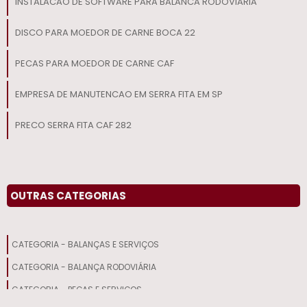
INSTALACAO DE SOFTWARE PARA BALANCA RODOVIARIA
DISCO PARA MOEDOR DE CARNE BOCA 22
PECAS PARA MOEDOR DE CARNE CAF
EMPRESA DE MANUTENCAO EM SERRA FITA EM SP
PRECO SERRA FITA CAF 282
ROLO ETIQUETA TERMICA
MANUTENCAO EM SERRA FITA DE ACOUGUE
OUTRAS CATEGORIAS
SERVICO DE REPARO EM MOEDOR DE CARNE EM SP
CATEGORIA - BALANÇAS E SERVIÇOS
SERRA FITA CAF 282
CATEGORIA - BALANÇA RODOVIÁRIA
DISCO CAF 98 INOX
CATEGORIA - PEÇAS E SERVIÇOS