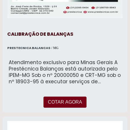
planilha em Excel. - Backup Automático do
banco de dados com agendamento de dia,
hora e local de armazenamento.
CALIBRAÇÃO DE BALANÇAS
PRESTECNICA BALANCAS
/ MG
Atendimento exclusivo para Minas Gerais A
Prestécnica Balanças está autorizada pelo
IPEM-MG Sob o nº 20000050 e CRT-MG sob o
nº 18903-95 à executar serviços de
assistência técnica, manutenção
preventiva, corretiva, instalação e
calibração com emissão de certificado de
COTAR AGORA
conformidade de balanças de todos os
fabricantes, modelos e carga máxima.
fornecimento e instalação de software
gerenciador de pesagem para balanças