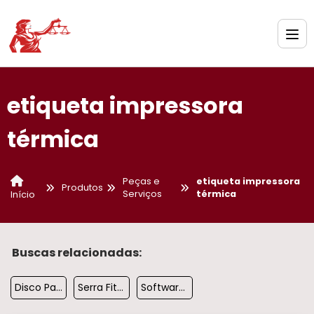
etiqueta impressora
térmica
Peças e
etiqueta impressora
Produtos
Serviços
térmica
Início
Buscas relacionadas:
Disco Para Moedor De Carne Manual
Serra Fita Caf 282
Software Para Balanca Rodoviaria