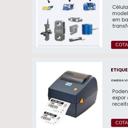
Célula
model
em bal
trans
analóg
COTA
ETIQU
OMEGA V
Podend
expor 
receit
COTA