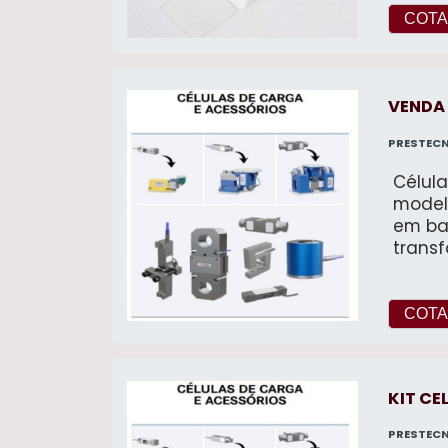
COTA
VENDA 
PRESTECN
Célula
model
em bal
trans
analóg
COTA
KIT CE
PRESTECN