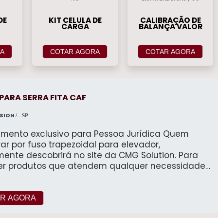
DE
KIT CELULA DE
CALIBRAÇÃO DE
CARGA
BALANÇA VALOR
A
COTAR AGORA
COTAR AGORA
PARA SERRA FITA CAF
ISION
/ - SP
imento exclusivo para Pessoa Jurídica Quem
ar por fuso trapezoidal para elevador,
ente descobrirá no site da CMG Solution. Para
er produtos que atendem qualquer necessidade,
ente deve escolher uma organização que se
que por um bom suporte pré-venda e tenha
riência no ramo. MAIS INFORMAÇÕES SOBRE
R AGORA
EZOIDAL PARA ELEVADOR Quem está à procura