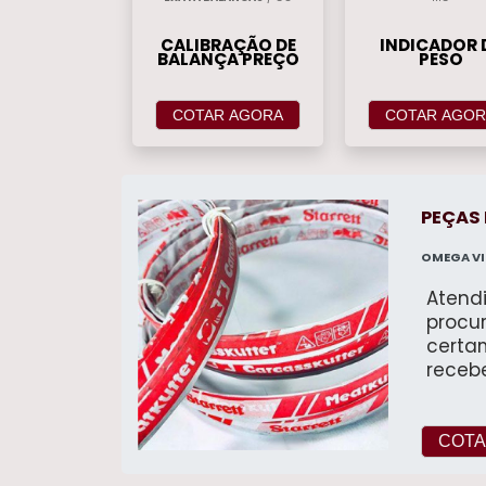
CALIBRAÇÃO DE
INDICADOR 
BALANÇA PREÇO
PESO
COTAR AGORA
COTAR AGOR
PEÇAS 
OMEGA V
Atend
procur
certam
receb
o cli
desta
ampla expe
COTA
FUSO TRAP