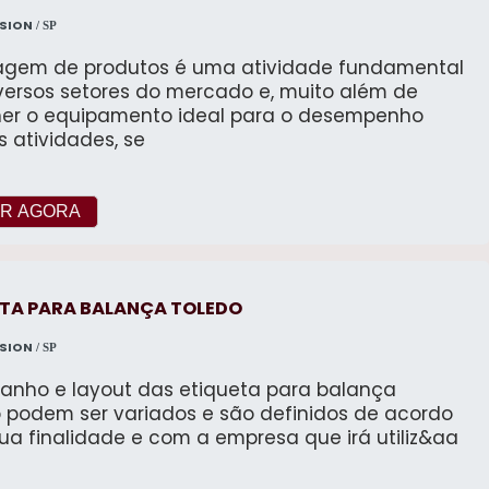
es.
roscada e retrofitting. Prezando pelo que há de
ISION
/ SP
moderno, traz inovações e variedades em plaina
sa fresadora e fuso de rosca trapezoidal com
agem de produtos é uma atividade fundamental
alidade e assertividade. Para uma maior
versos setores do mercado e, muito além de
ação dos clientes, a empresa busca investir nos
her o equipamento ideal para o desempenho
es profissionais do mercado, e em instalações
 atividades, se
nas, garantindo assim, confiabilidade e boa
rcado. A CMG Solution é uma empresa
em despontado no segmento pela idoneidade
R AGORA
do que faz, o que garante uma entrega de
ência de ponta a ponta.
ETA PARA BALANÇA TOLEDO
ISION
/ SP
anho e layout das etiqueta para balança
o podem ser variados e são definidos de acordo
ua finalidade e com a empresa que irá utiliz&aa