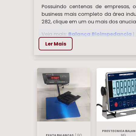
Possuindo centenas de empresas, o 
business mais completo da área indus
282, clique em um ou mais dos anucian
Veja mais:
Balança Bioimpedancia
|
Balanca Digital 150 kg
|
Balanca An
Ler Mais
PRESTECNICA BALA
EXATA BALANCAS
/ GO
MG