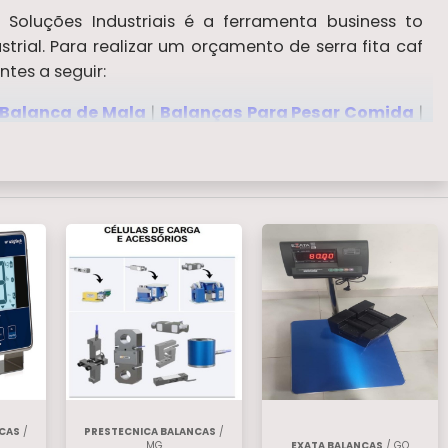
Soluções Industriais é a ferramenta business to
trial. Para realizar um orçamento de serra fita caf
tes a seguir:
Balanca de Mala
|
Balanças Para Pesar Comida
|
alógicas
.
NCAS
/
PRESTECNICA BALANCAS
/
MG
EXATA BALANCAS
/ GO