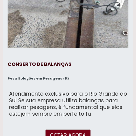
susceptíveis à corrosão. Conectividade:
Equipada com interfaces RS-232 para
integração com sistemas externos de
gerenciamento de dados e impressão.
Proteção Contra Sobrecarga: Mecanismo de
proteção integrado para evitar danos por
excesso de carga.
CONSERTO DE BALANÇAS
Pesa Soluções em Pesagens
/ RS
Atendimento exclusivo para o Rio Grande do
Sul Se sua empresa utiliza balanças para
realizar pesagens, é fundamental que elas
estejam sempre em perfeito fu
COTAR AGORA