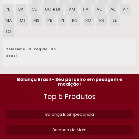
PE
BA
CE
GO e DF
AM
PA
AC
AL
AP
CALIBRACAO DE BALANCA ANALITICA
MA
MT
MS
PB
PI
RN
RO
RR
SE
BALANCA PESADORA COMERCIAL
TO
BALANCA BRETE BOVINOS
Selecione a região do
BALANCA PLATAFORMA DIGITAL 1000 KG
Brasil
PESO PADRAO PARA CALIBRACAO DE BALANCAS
Balança Brasil - Seu parceiro em pesagem e
BALANCA DIGITAL INDUSTRIAL
medição!
Top 5 Produtos
BALANCA DIGITAL PRECO
BALANCA INDUSTRIAL PRECO
Balança Bioimpedancia
BALANCA CHECKWEIGHER
Balanca de Mala
BALANCA DIGITAL TOLEDO 30KG