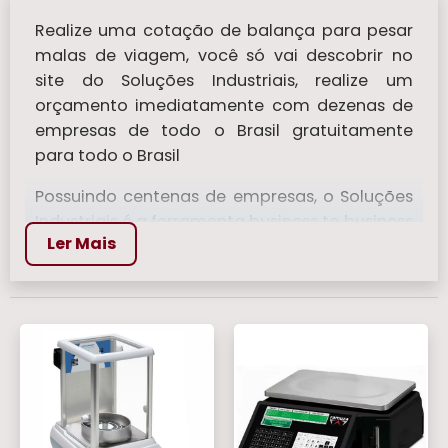
Realize uma cotação de balança para pesar
malas de viagem​, você só vai descobrir no
site do Soluções Industriais, realize um
orçamento imediatamente com dezenas de
empresas de todo o Brasil gratuitamente
para todo o Brasil
Possuindo centenas de empresas, o Soluções
Industriais é a ferramenta business to business
Ler Mais
mais completo da área industrial. Para
realizar um orçamento de balança para pesar
malas de viagem​, clique em um ou mais dos
anuciantes a seguir:
Veja mais:
Balança Bioimpedancia
|
Balanca de Mala
|
Balanças Para Pesar
Comida
|
Balanca Digital 150 kg
|
Balanca
Analógicas
.