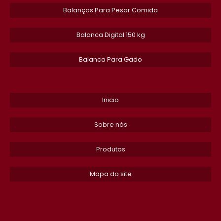
Balanças Para Pesar Comida
BALANCA ELETRONICA GADO
​Balanca Digital 150 kg
BALANCA TRONCO
Balanca Para Gado
EQUIPAMENTOS PARA PESAGEM
CALIBRACAO DE BALANCA DE PRECISAO
Inicio
EMPRESA DE MANUTENCAO DE BALANCA RODOVIARIA
Sobre nós
CALIBRACAO DE BALANCAS
Produtos
BALANCA TOLEDO PRIX 4
Mapa do site
CONSERTO DE BALANCA TOLEDO EM SP
BALANCA PARA PESAR CACHORRO​