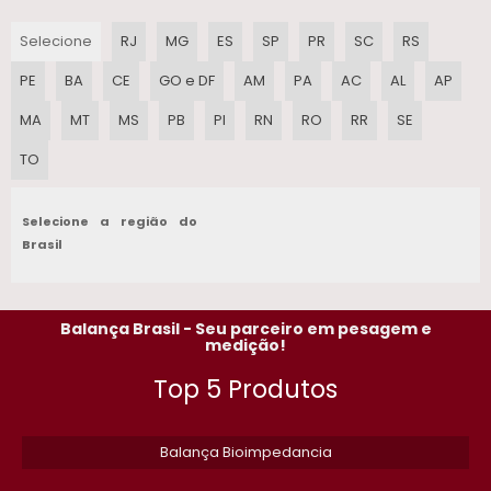
Selecione
RJ
MG
ES
SP
PR
SC
RS
MANUTENCAO DE BALANCA RODOVIARIA EMPRESAS
PE
BA
CE
GO e DF
AM
PA
AC
AL
AP
BALANCA TRONCO
MA
MT
MS
PB
PI
RN
RO
RR
SE
BALANCA DE PESAR GADO PRECO
TO
BALANCA DIGITAL PARA BOVINOS
Selecione a região do
BALANCA INDUSTRIAL 1000KG
Brasil
BALANCA COM BATERIA
Balança Brasil - Seu parceiro em pesagem e
BALANCA COMPUTADORA
medição!
Top 5 Produtos
CHECADOR DE PESO INDUSTRIAL
BALANCA PARA PET SHOP
Balança Bioimpedancia
PESO PADRAO PARA CALIBRACAO DE BALANCAS