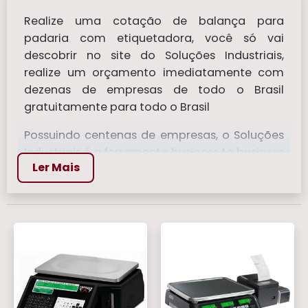
Realize uma cotação de balança para
padaria com etiquetadora​, você só vai
descobrir no site do Soluções Industriais,
realize um orçamento imediatamente com
dezenas de empresas de todo o Brasil
gratuitamente para todo o Brasil
Possuindo centenas de empresas, o Soluções
Industriais é a ferramenta business to business
Ler Mais
mais completo da área industrial. Para
realizar um orçamento de balança para
padaria com etiquetadora​, clique em um ou
mais dos anuciantes a seguir:
Veja mais:
Balança Bioimpedancia
|
Balanca de Mala
|
Balanças Para Pesar
Comida
|
Balanca Digital 150 kg
|
Balanca
Analógicas
.