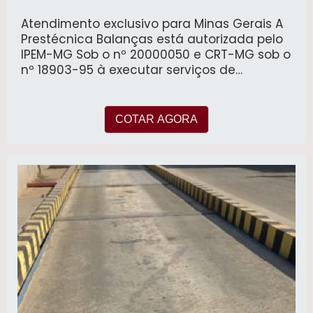
Atendimento exclusivo para Minas Gerais A
Prestécnica Balanças está autorizada pelo
IPEM-MG Sob o nº 20000050 e CRT-MG sob o
nº 18903-95 à executar serviços de
assistência técnica, manutenção
preventiva, corretiva, instalação e
calibração com emissão de certificado de
COTAR AGORA
conformidade de balanças de todos os
fabricantes, modelos e carga máxima.
fornecimento e instalação de software
gerenciador de pesagem para balanças
rodoviárias. automação de balanças
industriais ,atualização tecnológica de
balanças rodoviárias e em geral.