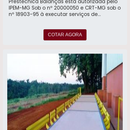
Prestécnica Balanças está autorizada pelo
IPEM-MG Sob o nº 20000050 e CRT-MG sob o
nº 18903-95 à executar serviços de
assistência técnica, manutenção
preventiva, corretiva, instalação e
calibração com emissão de certificado de
COTAR AGORA
conformidade de balanças de todos os
fabricantes, modelos e carga máxima.
fornecimento e instalação de software
gerenciador de pesagem para balanças
rodoviárias. automação de balanças
industriais ,atualização tecnológica de
balanças rodoviárias e em geral.