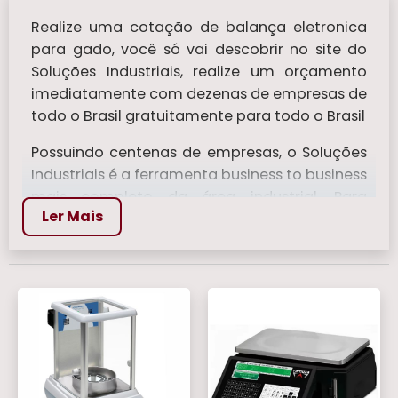
Realize uma cotação de balança eletronica
para gado​, você só vai descobrir no site do
Soluções Industriais, realize um orçamento
imediatamente com dezenas de empresas de
todo o Brasil gratuitamente para todo o Brasil
Possuindo centenas de empresas, o Soluções
Industriais é a ferramenta business to business
mais completo da área industrial. Para
Ler Mais
realizar um orçamento de balança eletronica
para gado​, clique em um ou mais dos
anuciantes a seguir:
Veja mais:
Balança Bioimpedancia
|
Balanca de Mala
|
Balanças Para Pesar
Comida
|
Balanca Digital 150 kg
|
Balanca
Analógicas
.