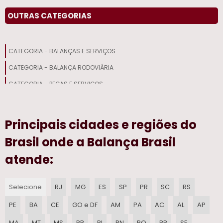
CALIBRACAO DE BALANCAS INMETRO
OUTRAS CATEGORIAS
BALANCA DE PESAR GADO PRECO
CATEGORIA - BALANÇAS E SERVIÇOS
BALANCA DE PESAR BOI PRECO
CATEGORIA - BALANÇA RODOVIÁRIA
ASSISTENCIA TECNICA DE BALANCA DIGITAL
CATEGORIA - PEÇAS E SERVIÇOS
BALANCA DE BARRAS PARA GADO
Principais cidades e regiões do
EQUIPAMENTOS PARA PESAGEM
Brasil onde a Balança Brasil
CHECADORA DE PESO
atende:
MANUTENCAO DE BALANCA DIGITAL
Selecione
RJ
MG
ES
SP
PR
SC
RS
CHECADOR DE PESO DINAMICO
PE
BA
CE
GO e DF
AM
PA
AC
AL
AP
BALANCA TOLEDO PRIX 4 UNO
MA
MT
MS
PB
PI
RN
RO
RR
SE