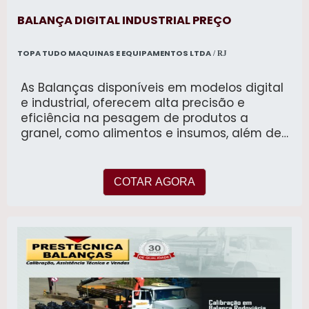
BALANÇA DIGITAL INDUSTRIAL PREÇO
TOPA TUDO MAQUINAS E EQUIPAMENTOS LTDA
/ RJ
As Balanças disponíveis em modelos digital
e industrial, oferecem alta precisão e
eficiência na pesagem de produtos a
granel, como alimentos e insumos, além de
fornecer altíssima flexibilidade para o
atendimento das necessidades de todos os
tipos de estabelecimentos do mercado
COTAR AGORA
varejista, desde os de pequeno porte, até
hipermercados. Equipadas com recursos
como impressão de etiquetas e dados de
preço, elas garantem agilidade no
atendimento e controle de estoque. Entre os
benefícios estão a redução de erros de
pesagem, aumento da produtividade e
conformidade com as normas fiscais,