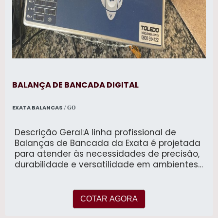
BALANÇA DE BANCADA DIGITAL
EXATA BALANCAS
/ GO
Descrição Geral:A linha profissional de
Balanças de Bancada da Exata é projetada
para atender às necessidades de precisão,
durabilidade e versatilidade em ambientes
industriais, comerciais e laboratoriais.
Disponíveis em modelos com capacidades
que variam de 5 kg a 300 kg e plataformas
COTAR AGORA
de dimensões entre 20x20 cm e 70x70 cm,
estas balanças são ideais para uma ampla