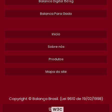
​Balanca Digital 150 kg
EMPRESAS DE MANUTENCAO EM BALANCAS
Balanca Para Gado
ETIQUETA DE BALANCA DIGITAL
BALANCA TOLEDO PRIX
Inicio
BALANCA PARA BALCAO
Sobre nós
BALANCA 1000KG
Produtos
CALIBRACAO DE BALANCAS
Mapa do site
BALANCA DINAMICA ESTEIRA
BALANCA TOLEDO PRIX 4 MANUAL
BALANCA INDUSTRIAL PRECO
Copyright © Balança Brasil. (Lei 9610 de 19/02/1998)
MANUTENCAO PREVENTIVA DE BALANCA
W3C