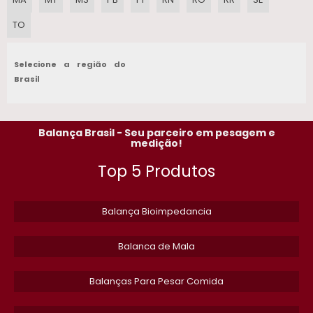
BALANCA DE BANCADA
TO
BALANCA DE VARAO 200 KG PRECO
Selecione a região do
BALANCA DOSADORA COM CALHA LINEAR
Brasil
BALANCA TOLEDO EM SP
Balança Brasil - Seu parceiro em pesagem e
BALANCA 200KG
medição!
Top 5 Produtos
MANUTENCAO DE BALANCAS
VENDA DE BALANCA INDUSTRIAIS
Balança Bioimpedancia
BALANCA ELETRONICA DIGITAL PROFISSIONAL 2000KG
Balanca de Mala
COTAR MANUTENCAO DE BALANCA RODOVIARIA
Balanças Para Pesar Comida
BALANCA INDUSTRIAL DE PRECISAO