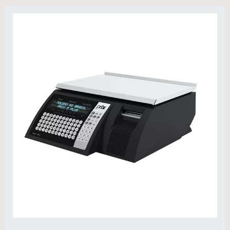
gama de aplicações. Com opções de
construção em aço carbono e aço
inoxidável, elas se adaptam perfeitamente a
diferentes exigências operacionais e de
higiene. Capacidade de Pesagem: 5 kg a
300 kg, permitindo uma ampla gama de
aplicações de pesagem. Plataforma de
Pesagem: Disponível em tamanhos de 20x20
cm a 70x70 cm, fabricada em aço carbono
para ambientes industriais padrão ou em
aço inoxidável para ambientes que
requerem limpeza frequente ou são
susceptíveis à corrosão. Conectividade:
Equipada com interfaces RS-232 para
integração com sistemas externos de
gerenciamento de dados e impressão.
Proteção Contra Sobrecarga: Mecanismo de
proteção integrado para evitar danos por
excesso de carga.