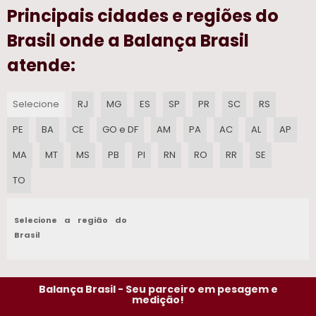
Principais cidades e regiões do
BALANCA DIGITAL PARA BOVINOS
Brasil onde a Balança Brasil
BALANCA MEDICA
atende:
MANUTENCAO DE BALANCAS ELETRONICAS
Selecione
RJ
MG
ES
SP
PR
SC
RS
BALANCA TOLEDO PRIX 3
PE
BA
CE
GO e DF
AM
PA
AC
AL
AP
MANUTENCAO DE CALIBRACAO DE BALANCAS
MA
MT
MS
PB
PI
RN
RO
RR
SE
TO
BALANCA ENSACADEIRA PRECO
EMPRESAS DE MANUTENCAO EM BALANCAS EM SP
Selecione a região do
Brasil
BALANCA PRIX 3
ALUGUEL DE BALANCA RODOVIARIA
Balança Brasil - Seu parceiro em pesagem e
medição!
BALANCA DIGITAL 1000 KG