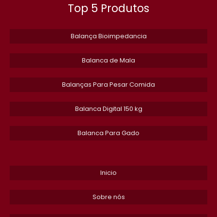
Top 5 Produtos
BALANCA PESADORA INDUSTRIAL
Balança Bioimpedancia
MANUTENCAO DE BALANCA DIGITAL
Balanca de Mala
BALANCA DIGITAL INDUSTRIAL 200KG
SERVICO DE MANUTENCAO EM BALANCA TOLEDO EM SP
Balanças Para Pesar Comida
BALANCA PESADORA E CONTADORA
​Balanca Digital 150 kg
CONTRATO DE MANUTENCAO PREVENTIVA EM BALANCAS
Balanca Para Gado
RODOVIARIAS
SERVICO DE MANUTENCAO EM BALANCA TOLEDO
Inicio
BALANCA TOLEDO PRIX 5
Sobre nós
PESO PADRAO PARA CALIBRACAO DE BALANCAS