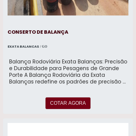
Proteção Contra Sobrecarga: Mecanismo de
proteção integrado para evitar danos por
excesso de carga.
CONSERTO DE BALANÇA
EXATA BALANCAS
/ GO
Balança Rodoviária Exata Balanças: Precisão
e Durabilidade para Pesagens de Grande
Porte A Balança Rodoviária da Exata
Balanças redefine os padrões de precisão e
confiabilidade para a pesagem de veículos
de grande porte. Projetada para atender às
exigências rigorosas de diversos setores,
COTAR AGORA
incluindo indústria, agricultura, e mineração,
esta balança é a solução perfeita para
empresas que buscam eficiência e exatidão
em suas operações logísticas.
Características Principais: Precisão