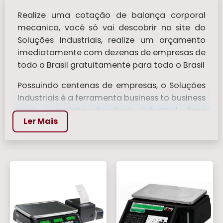
Realize uma cotação de balança corporal
mecanica​, você só vai descobrir no site do
Soluções Industriais, realize um orçamento
imediatamente com dezenas de empresas de
todo o Brasil gratuitamente para todo o Brasil
Possuindo centenas de empresas, o Soluções
Industriais é a ferramenta business to business
mais completo da área industrial. Para
Ler Mais
realizar um orçamento de balança corporal
mecanica​, clique em um ou mais dos
anuciantes a seguir:
Veja mais:
Balança Bioimpedancia
|
Balanca de Mala
|
Balanças Para Pesar
Comida
|
Balanca Digital 150 kg
|
Balanca
Analógicas
.