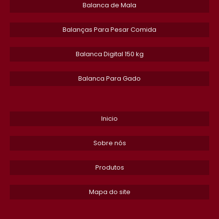
Balanca de Mala
BALANCA DESCALIBRADA
Balanças Para Pesar Comida
BALANCA SEMI ANALITICA DE LABORATORIO
​Balanca Digital 150 kg
BALANCA PARA PESAR MALAS DE VIAGEM​
Balanca Para Gado
BALANCA COM BATERIA
BALANCA ENSACADEIRA AUTOMATICA GRAO
Inicio
BALANCA DE PISO 1000 KG
Sobre nós
ETIQUETA PARA BALANCA TOLEDO PRIX 4 UNO
Produtos
BALANCA DOSADORA COM CALHA LINEAR
Mapa do site
BALANCA TOLEDO ASSISTENCIA TECNICA
BALANCA ELETRONICA PARA GADO​