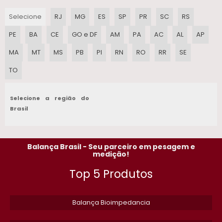
fabricação ou gestão logística, esta
Selecione
RJ
MG
ES
SP
PR
SC
RS
BALANCA TOLEDO PRIX 3
balança oferece a performance necessária
para otimizar as operações e garantir a
PE
BA
CE
GO e DF
AM
PA
AC
AL
AP
PRECO DE ETIQUETA PARA BALANCA EM SP
precisão dos dados de pesagem.
MA
MT
MS
PB
PI
RN
RO
RR
SE
ETIQUETA PARA BALANCA
TO
EQUIPAMENTOS PARA PESAGEM
Selecione a região do
MANUTENCAO DE BALANCAS SP
Brasil
BALANCA ELETRONICA DIGITAL PROFISSIONAL 2000KG
Balança Brasil - Seu parceiro em pesagem e
EMPRESAS DE MANUTENCAO EM BALANCAS EM SP
medição!
Top 5 Produtos
BALANCA DIGITAL 150 KG​
CONTRATO DE MANUTENCAO DE BALANCAS
Balança Bioimpedancia
BALANCAS GOIAS