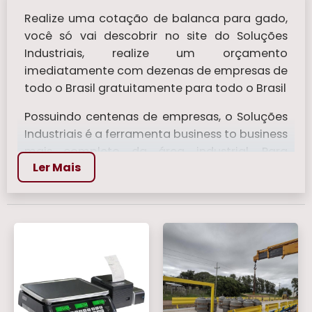
Realize uma cotação de balanca para gado​,
você só vai descobrir no site do Soluções
Industriais, realize um orçamento
imediatamente com dezenas de empresas de
todo o Brasil gratuitamente para todo o Brasil
Possuindo centenas de empresas, o Soluções
Industriais é a ferramenta business to business
mais completo da área industrial. Para
Ler Mais
realizar um orçamento de balanca para gado​
, clique em um ou mais dos anuciantes a
seguir:
Veja mais:
Balança Bioimpedancia
|
Balanca de Mala
|
Balanças Para Pesar
Comida
|
Balanca Digital 150 kg
|
Balanca
Analógicas
.