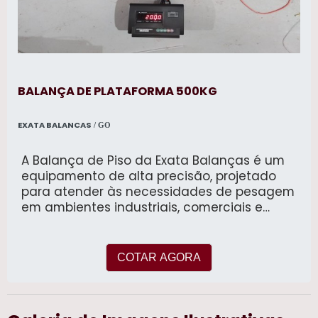
BALANÇA DE PLATAFORMA 500KG
EXATA BALANCAS
/ GO
A Balança de Piso da Exata Balanças é um
equipamento de alta precisão, projetado
para atender às necessidades de pesagem
em ambientes industriais, comerciais e
logísticos. Fabricada em aço carbono de
alta resistência, esta balança é ideal para a
pesagem de cargas variadas, oferecendo
COTAR AGORA
robustez, durabilidade e precisão. Disponível
em três dimensões diferentes - 1m x 1m, 1,2m
x 1,2m e 1,5m x 1,5m - ela se adapta
perfeitamente a diversos espaços e